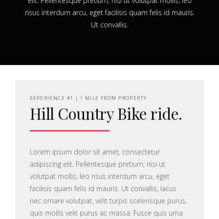
elit. Pellentesque pretium, nisi ut volutpat mollis, leo
risus interdum arcu, eget facilisis quam felis id mauris.
Ut convallis.
EXPERIENCE #1 | 1 MILE FROM PROPERTY
Hill Country Bike ride.
Lorem ipsum dolor sit amet, consectetur
adipiscing elit. Pellentesque pretium, nisi ut
volutpat mollis, leo risus interdum arcu, eget
facilisis quam felis id mauris. Ut convallis, lacus
nec ornare volutpat, velit turpis scelerisque purus,
quis mollis velit purus ac massa. Fusce quis urna