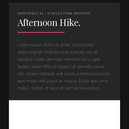
EXPERIENCE #2 | 23 MILES FROM PROPERTY
Afternoon Hike.
Lorem ipsum dolor sit amet, consectetur
adipiscing elit. Pellentesque pretium, nisi ut
volutpat mollis, leo risus interdum arcu, eget
facilisis quam felis id mauris. Ut convallis, lacus
nec ornare volutpat, velit turpis scelerisque purus,
quis mollis velit purus ac massa. Fusce quis urna
metus. Donec et lacus et sem lacinia cursus.